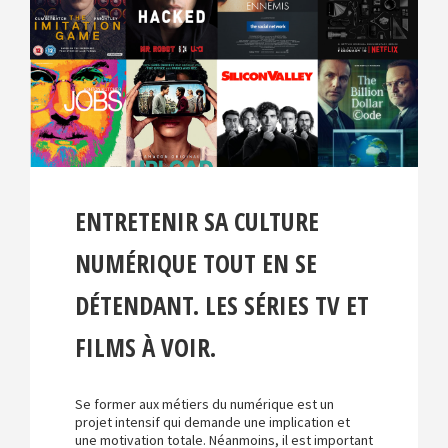
t
i
o
n
ENTRETENIR SA CULTURE
NUMÉRIQUE TOUT EN SE
DÉTENDANT. LES SÉRIES TV ET
FILMS À VOIR.
Se former aux métiers du numérique est un
projet intensif qui demande une implication et
une motivation totale. Néanmoins, il est important