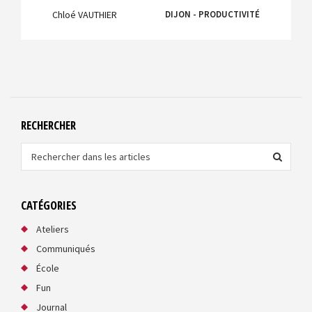
Chloé VAUTHIER
DIJON - PRODUCTIVITÉ
RECHERCHER
S
e
a
r
c
CATÉGORIES
h
Ateliers
Communiqués
École
Fun
Journal