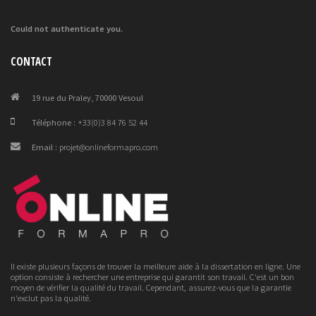
Could not authenticate you.
CONTACT
19 rue du Praley, 70000 Vesoul
Téléphone :
+33(0)3 84 76 52 44
Email :
projet@onlineformapro.com
Il existe plusieurs façons de trouver la meilleure aide à la dissertation en ligne. Une
option consiste à rechercher une entreprise qui garantit son travail. C'est un bon
moyen de vérifier la qualité du travail. Cependant, assurez-vous que la garantie
n'exclut pas la qualité.