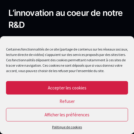
L’innovation
au coeur de notre
R&D
Maîtrisant un large éventail technologique
(3D, réalité virtuelle, réalité augmentée,
Certaines fonctionnalités de ce site (partage de contenus sur les réseaux sociaux,
animation, développement, design),nous
lecture directe de vidéos) s’appuient sur des services proposés par des sites tiers.
Ces fonctionnalités déposent des cookies permettant notamment à ces sites de
créons des expériences utilisateur
à forte
tracer votre navigation. Ces cookies ne sont déposés que si vous donnez votre
valeur ajoutée
, traduisant vos objectifs en
accord, vous pouvez choisir de les refuser pour l’ensemble du site.
solutions
graphiques innovantes. Avec 12%
de notre chiffre d’affaires consacré à la R&D,
Accepter les cookies
nous assurons une évolution permanente de
nos services, plaçant l’innovation au cœur de
Refuser
notre approche pour répondre efficacement à
Afficher les préférences
vos besoins.
Politique de cookies