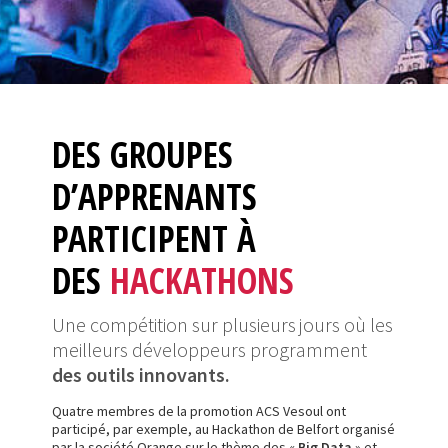
DES GROUPES
D’APPRENANTS
PARTICIPENT À
DES
HACKATHONS
Une compétition sur plusieurs jours où les
meilleurs développeurs programment
des outils innovants.
Quatre membres de la promotion ACS Vesoul ont
participé, par exemple, au Hackathon de Belfort organisé
par la société Orange sur le thème des «
Big Data
» et