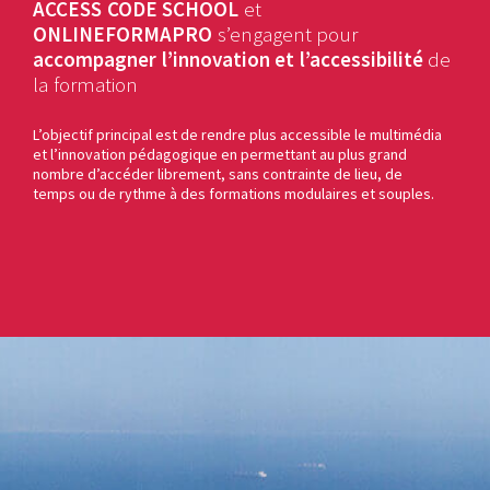
ACCESS CODE SCHOOL
et
ONLINEFORMAPRO
s’engagent pour
accompagner l’innovation
et l’accessibilité
de
la formation
L’objectif principal est de rendre plus accessible le multimédia
et l’innovation pédagogique en permettant au plus grand
nombre d’accéder librement, sans contrainte de lieu, de
temps ou de rythme à des formations modulaires et souples.