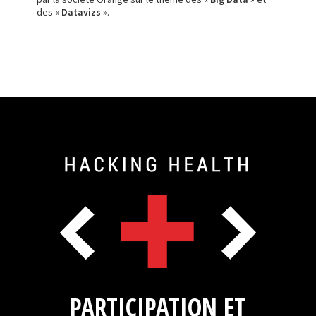
des «
Datavizs
».
PARTICIPATION ET