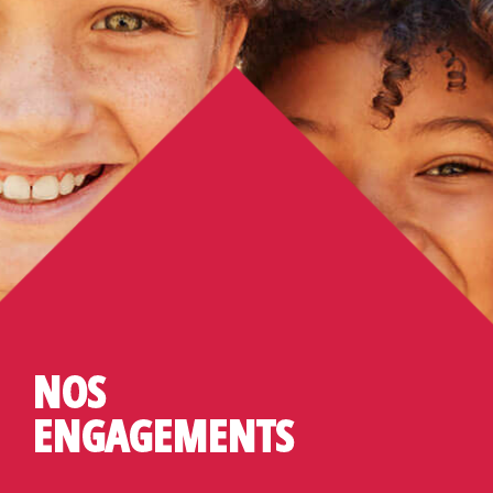
t
i
o
n
NOS
ENGAGEMENTS