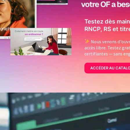
Testez dès main
RNCP, RS et titr
Nous venons d’ouvri
accès libre. Testez gr
certifiantes — sans e
ACCÉDER AU CATAL