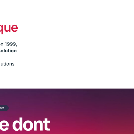
ique
en 1999,
solution
lutions