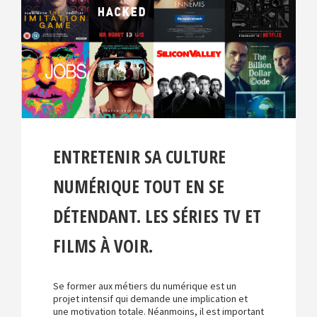
t
i
o
n
ENTRETENIR SA CULTURE
NUMÉRIQUE TOUT EN SE
DÉTENDANT. LES SÉRIES TV ET
FILMS À VOIR.
Se former aux métiers du numérique est un
projet intensif qui demande une implication et
une motivation totale. Néanmoins, il est important