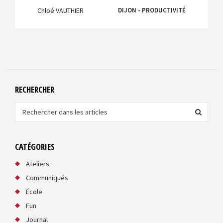
Chloé VAUTHIER
DIJON - PRODUCTIVITÉ
RECHERCHER
S
e
a
r
c
CATÉGORIES
h
Ateliers
Communiqués
École
Fun
Journal