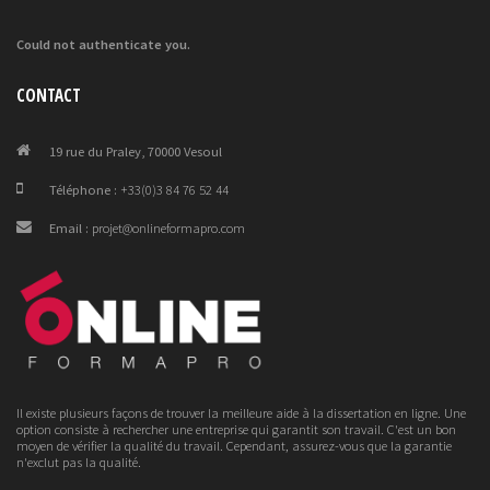
Could not authenticate you.
CONTACT
19 rue du Praley, 70000 Vesoul
Téléphone :
+33(0)3 84 76 52 44
Email :
projet@onlineformapro.com
Il existe plusieurs façons de trouver la meilleure aide à la dissertation en ligne. Une
option consiste à rechercher une entreprise qui garantit son travail. C'est un bon
moyen de vérifier la qualité du travail. Cependant, assurez-vous que la garantie
n'exclut pas la qualité.