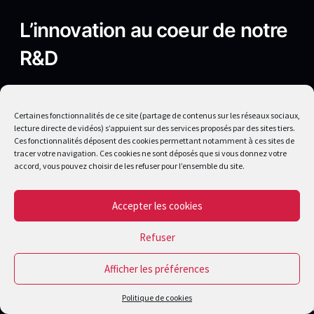
L’innovation
au coeur de notre
R&D
Maîtrisant un large éventail technologique
(3D, réalité virtuelle, réalité augmentée,
Certaines fonctionnalités de ce site (partage de contenus sur les réseaux sociaux,
animation, développement, design),nous
lecture directe de vidéos) s’appuient sur des services proposés par des sites tiers.
Ces fonctionnalités déposent des cookies permettant notamment à ces sites de
créons des expériences utilisateur
à forte
tracer votre navigation. Ces cookies ne sont déposés que si vous donnez votre
valeur ajoutée
, traduisant vos objectifs en
accord, vous pouvez choisir de les refuser pour l’ensemble du site.
solutions
graphiques innovantes. Avec 12%
de notre chiffre d’affaires consacré à la R&D,
Accepter les cookies
nous assurons une évolution permanente de
nos services, plaçant l’innovation au cœur de
Refuser
notre approche pour répondre efficacement à
Afficher les préférences
vos besoins.
Politique de cookies