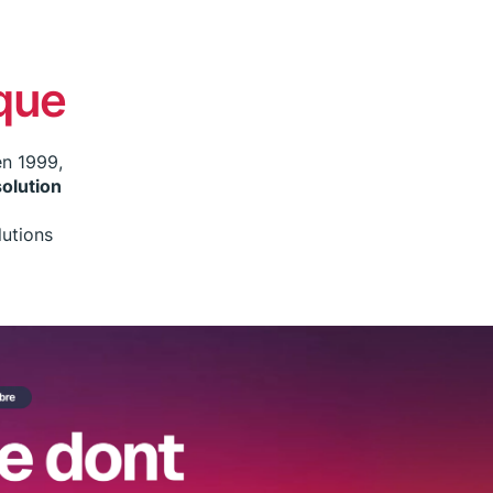
ique
en 1999,
solution
lutions