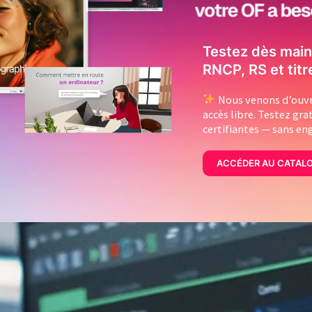
Testez dès main
RNCP, RS et titr
Nous venons d’ouvri
accès libre. Testez gr
certifiantes — sans e
ACCÉDER AU CATAL